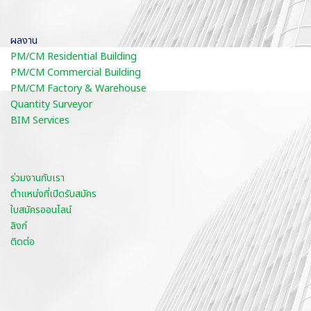
ผลงาน
PM/CM Residential Building
PM/CM Commercial Building
PM/CM Factory & Warehouse
Quantity Surveyor
BIM Services
ร่วมงานกับเรา
ตำแหน่งที่เปิดรับสมัคร
ใบสมัครออนไลน์
ลิงก์
ติดต่อ