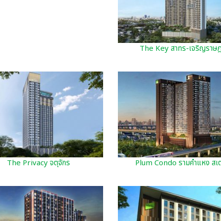
The Key สาทร-เจริญราษฎ
The Privacy จตุจักร
Plum Condo รามคำแหง สเตช