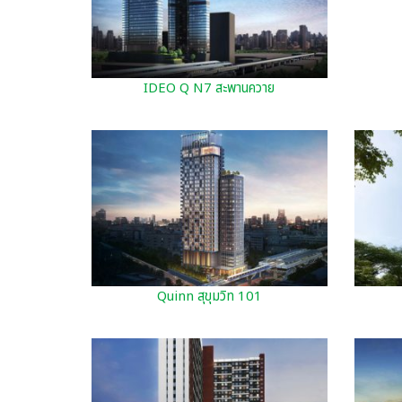
IDEO Q N7 สะพานควาย
Quinn สุขุมวิท 101