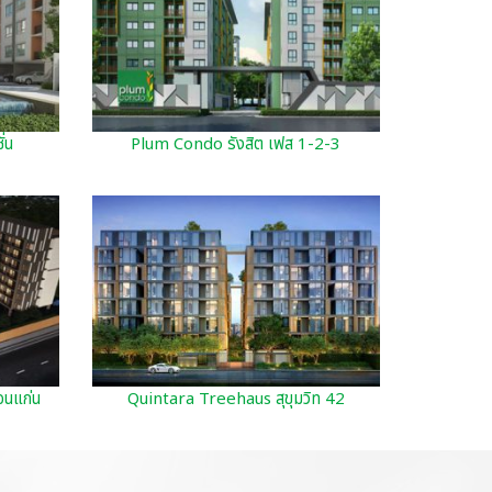
่น
Plum Condo รังสิต เฟส 1-2-3
อนแก่น
Quintara Treehaus สุขุมวิท 42