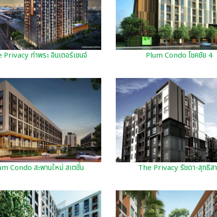
 Privacy ท่าพระ อินเตอร์เชนจ์
Plum Condo โชคชัย 4
um Condo สะพานใหม่ สเตชั่น
The Privacy รัชดา-สุทธิส