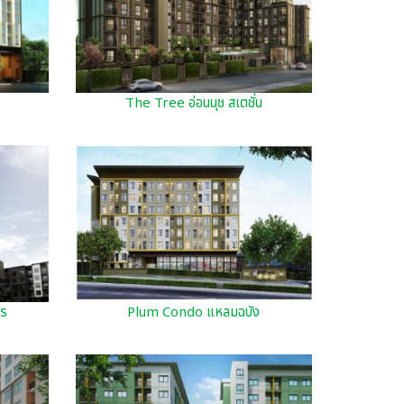
The Tree อ่อนนุช สเตชั่น
าร
Plum Condo แหลมฉบัง