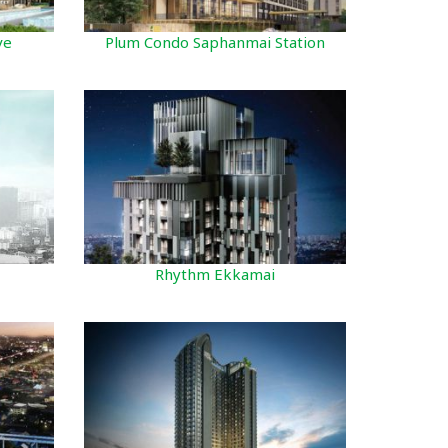
ve
Plum Condo Saphanmai Station
Rhythm Ekkamai